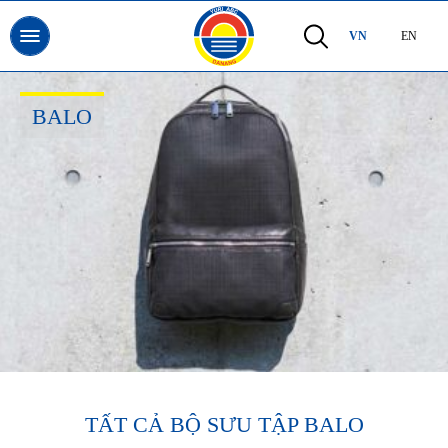
VN
EN
BALO
TẤT CẢ BỘ SƯU TẬP BALO