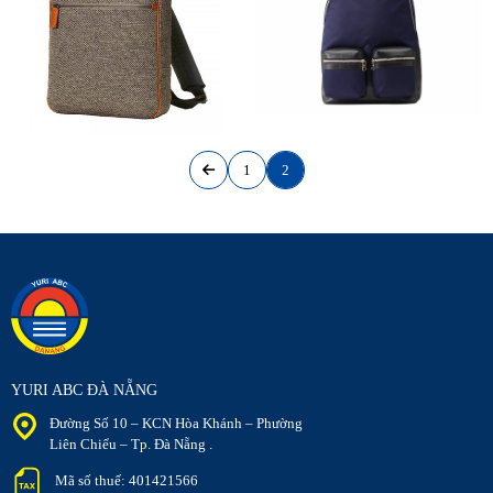
1
2
YURI ABC ĐÀ NẴNG
Đường Số 10 – KCN Hòa Khánh – Phường
Liên Chiểu – Tp. Đà Nẵng .
Mã số thuế: 401421566