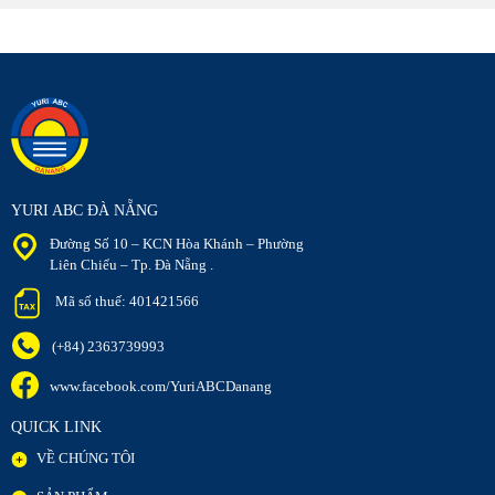
YURI ABC ĐÀ NẴNG
Đường Số 10 – KCN Hòa Khánh – Phường
Liên Chiểu – Tp. Đà Nẵng .
Mã số thuế: 401421566
(+84) 2363739993
www.facebook.com/YuriABCDanang
QUICK LINK
VỀ CHÚNG TÔI